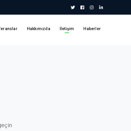
Twitter
Facebook
Instagram
LinkedIn
Profile
Profile
Profile
Profile
feranslar
Hakkımızda
İletişim
Haberler
geçin