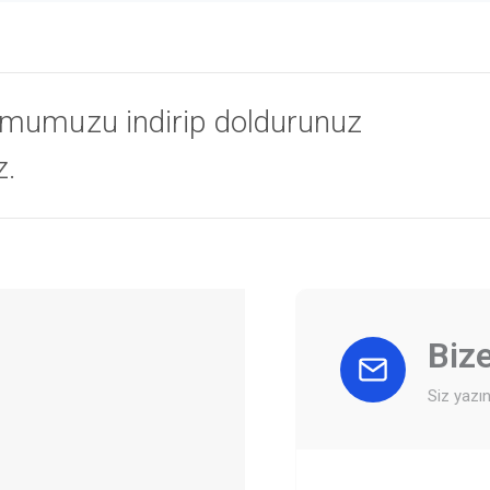
Formumuzu indirip doldurunuz
z.
Biz
Siz yazın