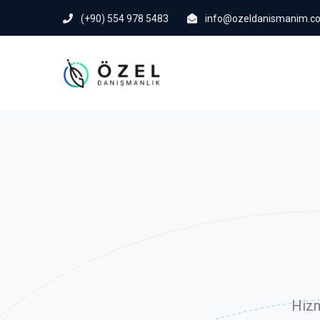
(+90) 554 978 5483
info@ozeldanismanim.c
Hizm