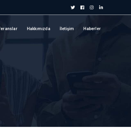
Twitter
Facebook
Instagram
LinkedIn
Profile
Profile
Profile
Profile
feranslar
Hakkımızda
İletişim
Haberler