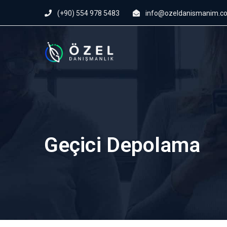
(+90) 554 978 5483
info@ozeldanismanim.c
Geçici Depolama