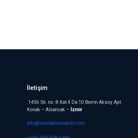
İletişim
1456 Sk. no: 8 Kat:4 Da:10 Berrin Aksoy Apt.
Özel Danışmanlık
Konak – Alsancak –
İzmir
info@ozeldanismanim.com
(+90) 554 978 5483